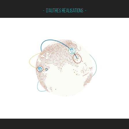
-  D'autres réalisations  -
Bouygues CTN - Global RH