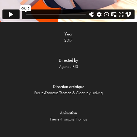
Year
20
17
Directed by
Agence RJS
Direction artistique
Pierre-François Thomas & Geoffrey Ludwig
Animation
Pierre-François Thomas