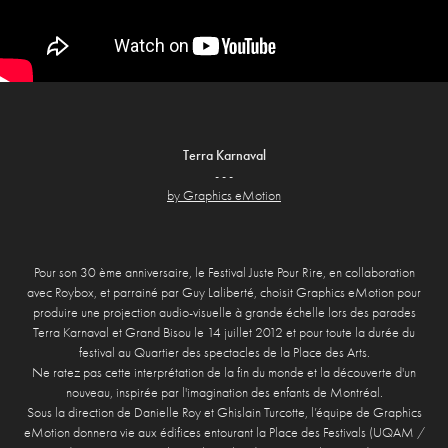
Terra Karnaval
- - -
by Graphics eMotion
Pour son 30
ème
anniversaire, le
Festival Juste Pour Rire
, en collaboration
avec
Roybox
, et parrainé par
Guy Laliberté
, choisit
Graphics eMotion
pour
produire une projection audio-visuelle à grande échelle lors des parades
Terra Karnaval
et
Grand Bisou
le
14 juillet 2012
et pour toute la durée du
festival au
Quartier des spectacles de la Place des Arts
.
Ne ratez pas cette interprétation de la fin du monde et la découverte d'un
nouveau, inspirée par l'imagination des enfants de Montréal.
Sous la direction de
Danielle Roy
et
Ghislain Turcotte
, l’équipe de
Graphics
eMotion
donnera vie aux édifices entourant la Place des Festivals (
UQAM
/