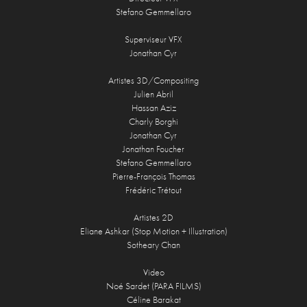
Stefano Gemmellaro
Superviseur VFX
Jonathan Cyr
Artistes 3D/Compositing
Julien Abril
Hassan Aziz
Charly Borghi
Jonathan Cyr
Jonathan Foucher
Stefano Gemmellaro
Pierre-François Thomas
Frédéric Trétout
Artistes 2D
Eliane Ashkar (Stop Motion + Illustration)
Sotheary Chan
Video
Noé Sardet (PARA FILMS)
Céline Barakat