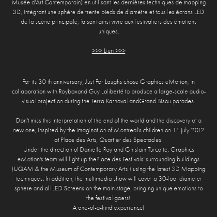
Musée d'Art Contemporain
) en utilisant les dernières techniques de mapping
3D, intégrant une sphère de trente pieds de diamètre et tous les écrans LED
de la scène principale, faisant ainsi vivre aux festivaliers des émotions
uniques.
>>> Lien >>>
For its 30
th
anniversary,
Just For Laughs
chose
Graphics eMotion
, in
collaboration with
Roybox
and
Guy Laliberté
to produce a large-scale audio-
visual projection during the
Terra Karnaval
and
Grand Bisou
parades.
Don't miss this interpretation of the end of the world and the discovery of a
new one, inspired by the imagination of Montreal’s children on
14 july 2012
at
Place des Arts, Quartier des Spectacles
.
Under the direction of
Danielle Roy
and
Ghislain Turcotte
,
Graphics
eMotion
's team will light up the
Place des Festivals'
surrounding buildings
(UQAM & the Museum of Contemporary Arts ) using the latest 3D Mapping
techniques. In addition, the multimedia show will cover a 30-foot diameter
sphere and all LED Screens on the main stage, bringing unique emotions to
the festival goers!
A one-of-a-kind experience!